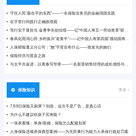
守住人民“最在乎的东西”——一名保险业务员的金融强国实践
在字里行间践行正确政绩观
笃行实干显担当 奋勇争先创佳绩——记“中国人寿五一劳动奖章”获得者毛博杰
春风化雨润心田 乡村振兴“老黄牛”——记中国人寿第四届“感动国寿”入围奖获得者周开强
人保财险遵义分公司：“她”字背后有什么——致发光的她们
保险经历与普及之路
与太平共奋进，以青春写华章——一名新晋销售经理的成长感悟与时代担当
保险知识
更多
7月8日保险又刷屏？别急，这次不是广告，是真心话
为什么不建议给孩子买寿险？
一张表看懂：单身/新婚，保险怎么配最划算
人身保险违规承保典型案例——为无民事行为能力人承保行政处罚案