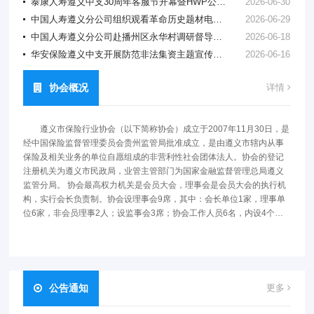
泰康人寿遵义中支30周年客服节开幕暨HWP公益活动圆满落幕——花驻扇间清风含香，款款温情暖夕阳
2026-06-30
中国人寿遵义分公司组织观看革命历史题材电影《四渡》 庆祝中国共产党成立105周年
2026-06-29
中国人寿遵义分公司赴播州区永华村调研督导乡村振兴工作
2026-06-18
华安保险遵义中支开展防范非法集资主题宣传活动
2026-06-16
协会概况
详情
遵义市保险行业协会（以下简称协会）成立于2007年11月30日，是
经中国保险监督管理委员会贵州监管局批准成立，是由遵义市辖内从事
保险及相关业务的单位自愿组成的非营利性社会团体法人。协会的登记
注册机关为遵义市民政局，业管主管部门为国家金融监督管理总局遵义
监管分局。 协会最高权力机关是会员大会，理事会是会员大会的执行机
构，实行会长负责制。协会设理事会9席，其中：会长单位1家，理事单
位6家，非会员理事2人；设监事会3席；协会工作人员6名，内设4个部
门：综合部、财务部、人身险部、财产险部；下设产险专业委员会、寿
险专业委员会、保险纠纷调解调解委员专业会、行业宣传专业委员会和
综合事务专业委员会5个专业委员会。 协会成立之初，共有会员公司16
家，其中财产保险公司9家，人身保险公司7家，当年保费收入16.5亿
元。2023年8月，经会员大会选举成立第五届理事会、监事会。2024年
公告通知
更多
现有工作人员6人，共有会员公司33家，其中：财产保险公司21家，人
身保险公司12家，截止2024年11月，保费收入89.7亿元