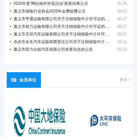
2025年度“网站稿件评选活动”获奖结果公示
05-25
协会最高权力机关是会员大会，理事会是会员大会的执行机构，实行会
长负责制。协会设理事会9席，其中：会长单位1家，理事单位6家，非会
遵义市保险行业协会2025年会费收费公示
08-01
员理事2人；设监事会3席；协会工作人员6名，内设4个部门：综合部、
遵义市亨通运输有限公司关于注销保险中介许可证的公告
06-27
财务部、人身险部、财产险部；下设产险专业委员会、寿险专业委员
遵义市前力运输有限公司关于注销保险中介许可证的公告
06-27
会、保险纠纷调解调解委员专业会、行业宣传专业委员会和综合事务专
遵义市天祥汽车运输有限公司关于注销保险中介许可证的公告
06-27
业委员会5个专业委员会。
协会成立之初，共有会员公司16家，其中财产保险公司9家，人身保险公
赤水市永生汽车运输有限责任公司关于注销保险中介许可证的公告
04-11
司7家，当年保费收入16.5亿元。2023年8月，经会员大会选举成立第五
遵义市田力出租汽车有限公司变更信息的公告
02-13
届理事会、监事会。2024年现有工作人员6人，共有会员公司33家，其
中：财产保险公司21家，人身保险公司12家，截止2024年11月，保费
收入89.7亿元。
会员单位
更多